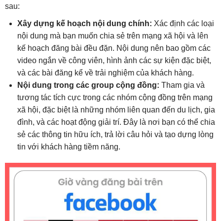
sau:
Zakłady sportowe obstawiane na żywo dają możliwość 
Xây dựng kế hoạch nội dung chính:
Xác định các loại
nội dung mà bạn muốn chia sẻ trên mạng xã hội và lên
Nazwa nawiązująca do miejskiego stylu życia nie mówi wp
kế hoạch đăng bài đều đặn. Nội dung nên bao gồm các
Vroeger was gokken voorbehouden aan fysieke speelhallen, m
video ngắn về công viên, hình ảnh các sự kiện đặc biệt,
và các bài đăng kể về trải nghiệm của khách hàng.
Heb je ooit stilgestaan bij wat een sessie in een online
Nội dung trong các group cộng đồng:
Tham gia và
Niczym skrzynia pełna niespodzianek, każda nowa sesja w 
tương tác tích cực trong các nhóm cộng đồng trên mạng
xã hội, đặc biệt là những nhóm liên quan đến du lịch, gia
đình, và các hoạt động giải trí. Đây là nơi bạn có thể chia
sẻ các thông tin hữu ích, trả lời câu hỏi và tạo dựng lòng
tin với khách hàng tiềm năng.