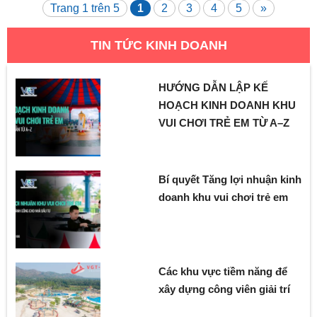
Trang 1 trên 5
1
2
3
4
5
»
TIN TỨC KINH DOANH
HƯỚNG DẪN LẬP KẾ
HOẠCH KINH DOANH KHU
VUI CHƠI TRẺ EM TỪ A–Z
Bí quyết Tăng lợi nhuận kinh
doanh khu vui chơi trẻ em
Các khu vực tiềm năng để
xây dựng công viên giải trí