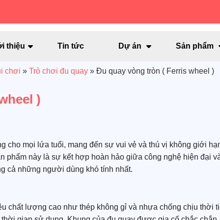
i thiệu
Tin tức
Dự án
Sản phẩm
i chơi
»
Trò chơi đu quay
»
Đu quay vòng tròn ( Ferris wheel )
wheel )
ởng cho mọi lứa tuổi, mang đến sự vui vẻ và thú vị không giới hạ
 sản phẩm này là sự kết hợp hoàn hảo giữa công nghệ hiện đại v
lòng cả những người dùng khó tính nhất.
u chất lượng cao như thép không gỉ và nhựa chống chịu thời ti
t thời gian sử dụng. Khung của đu quay được gia cố chắc chắn,