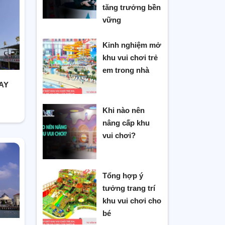
 giải
tăng trưởng bền
ia đình
vững
Kinh nghiệm mở
khu vui chơi trẻ
n chơi
em trong nhà
c các
AY
Khi nào nên
nâng cấp khu
vui chơi?
Tổng hợp ý
tưởng trang trí
khu vui chơi cho
bé