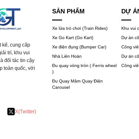
SẢN PHẨM
DỰ Á
Xe lửa trò chơi (Train Rides)
Khu vui 
Xe Go Kart (Go Kart)
Dự án cô
t kế, cung cấp
Xe điện đụng (Bumper Car)
Công viê
ải trí, khu vui
Nhà Liên Hoàn
Dự án c
 đối tác tin cậy
Đu quay vòng tròn ( Ferris wheel
Công viê
ắp toàn quốc, với
)
Đu Quay Mâm Quay Điện
Carousel
X(Twitter)