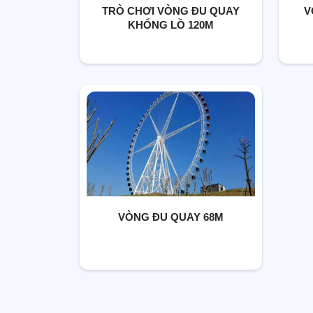
TRÒ CHƠI VÒNG ĐU QUAY
V
KHỔNG LỒ 120M
VÒNG ĐU QUAY 68M