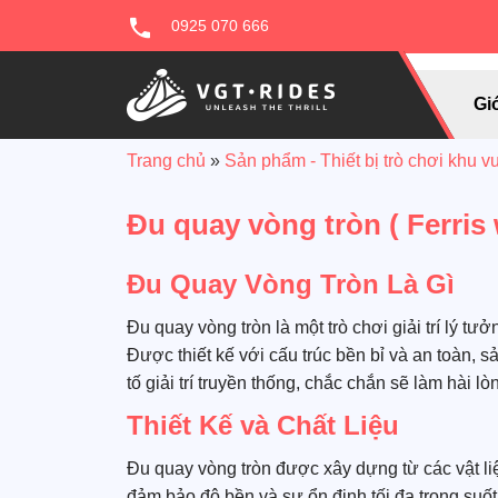
0925 070 666
Giớ
Trang chủ
»
Sản phẩm - Thiết bị trò chơi khu vu
Đu quay vòng tròn ( Ferris 
Đu Quay Vòng Tròn Là Gì
Đu quay vòng tròn là một trò chơi giải trí lý tư
Được thiết kế với cấu trúc bền bỉ và an toàn,
tố giải trí truyền thống, chắc chắn sẽ làm hài 
Thiết Kế và Chất Liệu
Đu quay vòng tròn được xây dựng từ các vật liệ
đảm bảo độ bền và sự ổn định tối đa trong suố