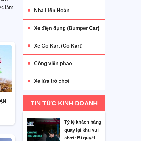
ợc làm
Nhà Liên Hoàn
Xe điện đụng (Bumper Car)
đa
Xe Go Kart (Go Kart)
i sử
D và âm
Công viên phao
Xe lửa trò chơi
h chắn
. Hệ
MẠN
TIN TỨC KINH DOANH
 sử
Tỷ lệ khách hàng
quay lại khu vui
năng
chơi: Bí quyết