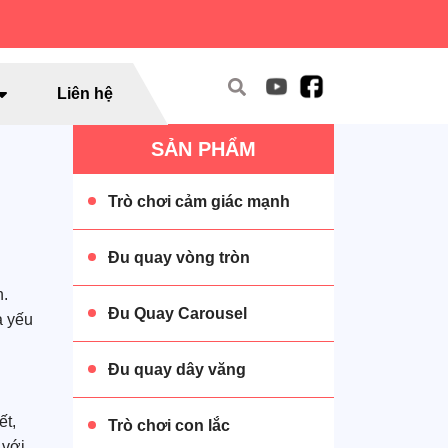
Liên hệ
SẢN PHẨM
Trò chơi cảm giác mạnh
Đu quay vòng tròn
n.
Đu Quay Carousel
à yếu
Đu quay dây văng
ết,
Trò chơi con lắc
 với