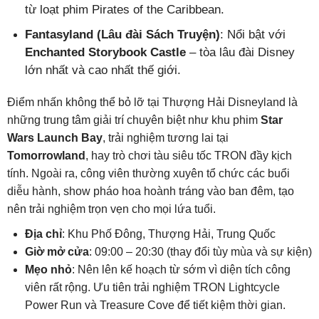
từ loạt phim Pirates of the Caribbean.
Fantasyland (Lâu đài Sách Truyện)
: Nổi bật với
Enchanted Storybook Castle
– tòa lâu đài Disney
lớn nhất và cao nhất thế giới.
Điểm nhấn không thể bỏ lỡ tại Thượng Hải Disneyland là
những trung tâm giải trí chuyên biệt như khu phim
Star
Wars Launch Bay
, trải nghiệm tương lai tại
Tomorrowland
, hay trò chơi tàu siêu tốc TRON đầy kịch
tính. Ngoài ra, công viên thường xuyên tổ chức các buổi
diễu hành, show pháo hoa hoành tráng vào ban đêm, tạo
nên trải nghiệm trọn vẹn cho mọi lứa tuổi.
Địa chỉ
: Khu Phố Đông, Thượng Hải, Trung Quốc
Giờ mở cửa
: 09:00 – 20:30 (thay đổi tùy mùa và sự kiện)
Mẹo nhỏ
: Nên lên kế hoạch từ sớm vì diện tích công
viên rất rộng. Ưu tiên trải nghiệm TRON Lightcycle
Power Run và Treasure Cove để tiết kiệm thời gian.