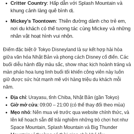
Critter Country
: Hấp dẫn với Splash Mountain và
khung cảnh làng quê bình dị.
Mickey’s Toontown
: Thiên đường dành cho trẻ em,
nơi du khách có thể tương tác cùng Mickey và những
nhân vật hoạt hình vui nhộn.
Điểm đặc biệt ở Tokyo Disneyland là sự kết hợp hài hòa
giữa văn hóa Nhật Bản và phong cách Disney cổ điển. Các
buổi diễu hành đầy màu sắc, show nhạc kịch hoành tráng và
màn pháo hoa lung linh buổi tối khiến công viên này luôn
giữ được sức hút mạnh mẽ với hàng triệu du khách mỗi
năm.
Địa chỉ
: Urayasu, tỉnh Chiba, Nhật Bản (gần Tokyo)
Giờ mở cửa
: 09:00 – 21:00 (có thể thay đổi theo mùa)
Mẹo nhỏ
: Nên mua vé trước qua website chính thức, và
lên kế hoạch sẵn để trải nghiệm những trò chơi hot như
Space Mountain, Splash Mountain và Big Thunder