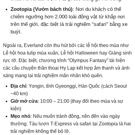
Zootopia (Vườn bách thú)
: Nơi du khách có thể
chiêm ngưỡng hơn 2.000 loài động vật từ khắp nơi
trên thế giới, đặc biệt là trải nghiệm “safari” bằng xe
buýt.
Ngoài ra, Everland còn thu hút bởi các lễ hội theo mùa như
Lễ hội hoa tulip mùa xuân, Lễ hội Halloween hay Giáng sinh
rực rỡ. Đặc biệt, chương trình “Olympus Fantasy” tái hiện
các câu chuyện thần thoại Hy Lạp kết hợp âm thanh và ánh
sáng mang lại trải nghiệm mãn nhãn khó quên.
Địa chỉ
: Yongin, tỉnh Gyeonggi, Hàn Quốc (cách Seoul
~40 km)
Giờ mở cửa
: 10:00 – 21:00 (thay đổi theo mùa và sự
kiện)
Mẹo nhỏ
: Nếu muốn tránh đông, nên đến vào ngày
thường. Tàu lượn T-Express và safari tại Zootopia là hai
trải nghiệm không thể bỏ lỡ.