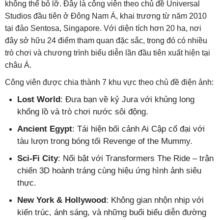
không thể bỏ lỡ. Đây là công viên theo chủ đề Universal
Studios đầu tiên ở Đông Nam Á, khai trương từ năm 2010
tại đảo Sentosa, Singapore. Với diện tích hơn 20 ha, nơi
đây sở hữu 24 điểm tham quan đặc sắc, trong đó có nhiều
trò chơi và chương trình biểu diễn lần đầu tiên xuất hiện tại
châu Á.
Công viên được chia thành 7 khu vực theo chủ đề điện ảnh:
Lost World
: Đưa bạn về kỷ Jura với khủng long
khổng lồ và trò chơi nước sôi động.
Ancient Egypt
: Tái hiện bối cảnh Ai Cập cổ đại với
tàu lượn trong bóng tối Revenge of the Mummy.
Sci-Fi City
: Nổi bật với Transformers The Ride – trận
chiến 3D hoành tráng cùng hiệu ứng hình ảnh siêu
thực.
New York & Hollywood
: Không gian nhộn nhịp với
kiến trúc, ánh sáng, và những buổi biểu diễn đường