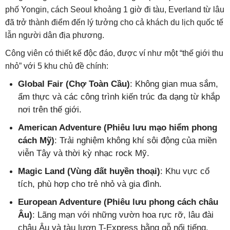
phố Yongin, cách Seoul khoảng 1 giờ đi tàu, Everland từ lâu
đã trở thành điểm đến lý tưởng cho cả khách du lịch quốc tế
lẫn người dân địa phương.
Công viên có thiết kế độc đáo, được ví như một “thế giới thu
nhỏ” với 5 khu chủ đề chính:
Global Fair (Chợ Toàn Cầu)
: Không gian mua sắm,
ẩm thực và các công trình kiến trúc đa dạng từ khắp
nơi trên thế giới.
American Adventure (Phiêu lưu mạo hiểm phong
cách Mỹ)
: Trải nghiệm không khí sôi động của miền
viễn Tây và thời kỳ nhạc rock Mỹ.
Magic Land (Vùng đất huyền thoại)
: Khu vực cổ
tích, phù hợp cho trẻ nhỏ và gia đình.
European Adventure (Phiêu lưu phong cách châu
Âu)
: Lãng mạn với những vườn hoa rực rỡ, lâu đài
châu Âu và tàu lượn T-Express bằng gỗ nổi tiếng.