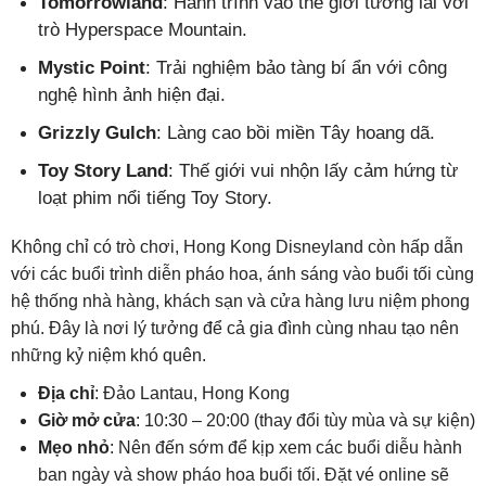
Tomorrowland
: Hành trình vào thế giới tương lai với
trò Hyperspace Mountain.
Mystic Point
: Trải nghiệm bảo tàng bí ẩn với công
nghệ hình ảnh hiện đại.
Grizzly Gulch
: Làng cao bồi miền Tây hoang dã.
Toy Story Land
: Thế giới vui nhộn lấy cảm hứng từ
loạt phim nổi tiếng Toy Story.
Không chỉ có trò chơi, Hong Kong Disneyland còn hấp dẫn
với các buổi trình diễn pháo hoa, ánh sáng vào buổi tối cùng
hệ thống nhà hàng, khách sạn và cửa hàng lưu niệm phong
phú. Đây là nơi lý tưởng để cả gia đình cùng nhau tạo nên
những kỷ niệm khó quên.
Địa chỉ
: Đảo Lantau, Hong Kong
Giờ mở cửa
: 10:30 – 20:00 (thay đổi tùy mùa và sự kiện)
Mẹo nhỏ
: Nên đến sớm để kịp xem các buổi diễu hành
ban ngày và show pháo hoa buổi tối. Đặt vé online sẽ