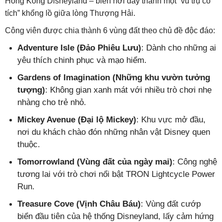
Hong Kong Disneyland – biến nơi đây thành một “vũ trụ cổ
tích” khổng lồ giữa lòng Thượng Hải.
Công viên được chia thành 6 vùng đất theo chủ đề độc đáo:
Adventure Isle (Đảo Phiêu Lưu)
: Dành cho những ai
yêu thích chinh phục và mạo hiểm.
Gardens of Imagination (Những khu vườn tưởng
tượng)
: Không gian xanh mát với nhiều trò chơi nhẹ
nhàng cho trẻ nhỏ.
Mickey Avenue (Đại lộ Mickey)
: Khu vực mở đầu,
nơi du khách chào đón những nhân vật Disney quen
thuộc.
Tomorrowland (Vùng đất của ngày mai)
: Công nghệ
tương lai với trò chơi nổi bật TRON Lightcycle Power
Run.
Treasure Cove (Vịnh Châu Báu)
: Vùng đất cướp
biển đầu tiên của hệ thống Disneyland, lấy cảm hứng