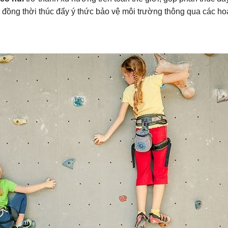
, đồng thời thúc đẩy ý thức bảo vệ môi trường thông qua các ho