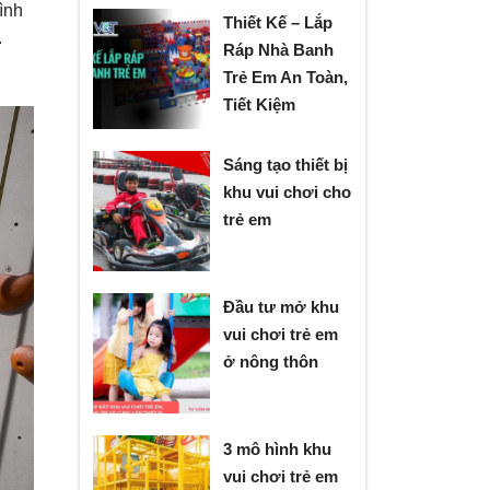
ình
Thiết Kế – Lắp
.
Ráp Nhà Banh
Trẻ Em An Toàn,
Tiết Kiệm
Sáng tạo thiết bị
khu vui chơi cho
trẻ em
Đầu tư mở khu
vui chơi trẻ em
ở nông thôn
3 mô hình khu
vui chơi trẻ em