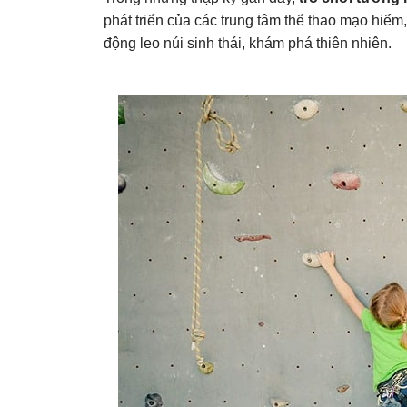
phát triển của các trung tâm thể thao mạo hiểm
động leo núi sinh thái, khám phá thiên nhiên.