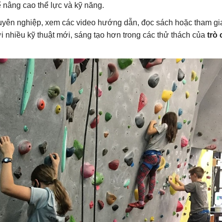
ể nâng cao thể lực và kỹ năng.
huyên nghiệp, xem các video hướng dẫn, đọc sách hoặc tham gi
i nhiều kỹ thuật mới, sáng tạo hơn trong các thử thách của
trò 