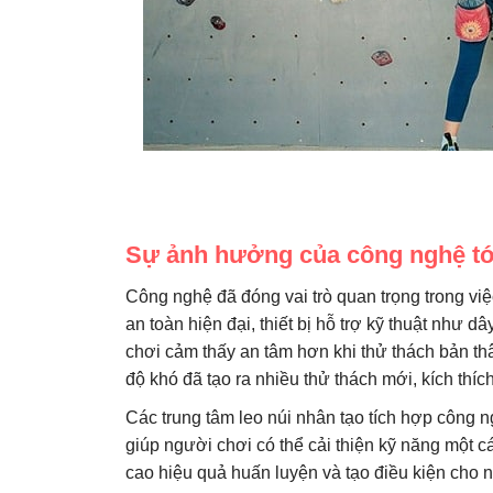
Sự ảnh hưởng của công nghệ tới 
Công nghệ đã đóng vai trò quan trọng trong vi
an toàn hiện đại, thiết bị hỗ trợ kỹ thuật như 
chơi cảm thấy an tâm hơn khi thử thách bản th
độ khó đã tạo ra nhiều thử thách mới, kích thíc
Các trung tâm leo núi nhân tạo tích hợp công ng
giúp người chơi có thể cải thiện kỹ năng một c
cao hiệu quả huấn luyện và tạo điều kiện cho