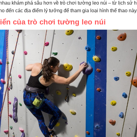
 nhau khám phá sâu hơn về trò chơi tường leo núi – từ lịch sử h
cho đến các địa điểm lý tưởng để tham gia loại hình thể thao này
riển của trò chơi tường leo núi