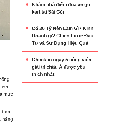
Khám phá điểm đua xe go
kart tại Sài Gòn
Có 20 Tỷ Nên Làm Gì? Kinh
Doanh gì? Chiến Lược Đầu
Tư và Sử Dụng Hiệu Quả
Check-in ngay 5 công viên
giải trí châu Á được yêu
thích nhất
thống
gười
và mức
 thời
n, nâng