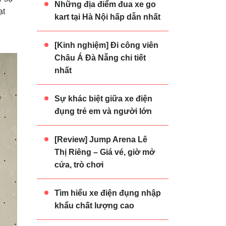
Những địa điểm đua xe go
ạt
kart tại Hà Nội hấp dẫn nhất
[Kinh nghiệm] Đi công viên
Châu Á Đà Nẵng chi tiết
nhất
Sự khác biệt giữa xe điện
đụng trẻ em và người lớn
[Review] Jump Arena Lê
Thị Riêng – Giá vé, giờ mở
cửa, trò chơi
Tìm hiểu xe điện đụng nhập
khẩu chất lượng cao