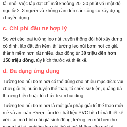
tải nhỏ. Việc lắp đặt chỉ mất khoảng 20–30 phút với một đội
ngũ từ 2–3 người và không cần đến các công cụ xây dựng
chuyên dụng.
c.
Chi phí đầu tư hợp lý
So với các loại tường leo núi truyền thống đòi hỏi xây dựng
cố định, lắp đặt tốn kém, thì tường leo núi bơm hơi có giá
thành mềm hơn rất nhiều, dao động từ
30 triệu đến hơn
150 triệu đồng
, tùy kích thước và thiết kế.
d.
Đa dạng ứng dụng
Tường leo núi bơm hơi có thể dùng cho nhiều mục đích: vui
chơi giải trí, huấn luyện thể thao, tổ chức sự kiện, quảng bá
thương hiệu hoặc tổ chức team building.
Tường leo núi bơm hơi là một giải pháp giải trí thể thao mới
mẻ và an toàn. Được làm từ chất liệu PVC bền bỉ và thiết kế
với các mô hình núi giả sinh động, tường leo núi bơm hơi
mang lại trải nghiệm leo núi thú vị mà không cần phải di