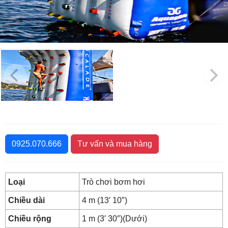
0925.070.666
Tư vấn và mua hàng
Loại
Trò chơi bơm hơi
Chiều dài
4 m (13′ 10″)
Chiều rộng
1 m (3′ 30″)(Dưới)