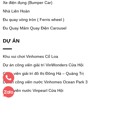
Xe điện đụng (Bumper Car)
Nhà Liên Hoàn
Đu quay vòng tròn ( Ferris wheel )
Đu Quay Mâm Quay Điện Carousel
DỰ ÁN
Khu vui chơi Vinhomes Cổ Loa
Dự án công viên giải trí VinWonders Cửa Hội
Công viên giải trí đô thị Đông Hà – Quảng Trị
Dự án công viên nước Vinhomes Ocean Park 3
Công viên nước Vinpearl Cửa Hội
Copyright © 2024 VGT Rides
Việc sử dụng trang web này cho thấy bạn tuân thủ chính sách quyền riêng tư,
điều khoản và điều kiện của chúng tôi