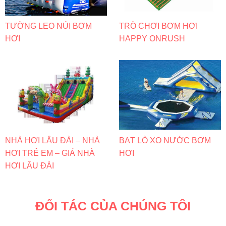
TƯỜNG LEO NÚI BƠM
TRÒ CHƠI BƠM HƠI
HƠI
HAPPY ONRUSH
NHÀ HƠI LÂU ĐÀI – NHÀ
BẠT LÒ XO NƯỚC BƠM
HƠI TRẺ EM – GIÁ NHÀ
HƠI
HƠI LÂU ĐÀI
ĐỐI TÁC CỦA CHÚNG TÔI