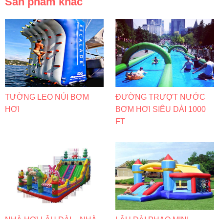
Sản phẩm khác
TƯỜNG LEO NÚI BƠM
ĐƯỜNG TRƯỢT NƯỚC
HƠI
BƠM HƠI SIÊU DÀI 1000
FT