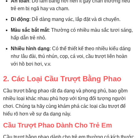
An toàn
: Do làm bằng hơi nên ít gây chấn thương nếu
trẻ em bị ngã hay va chạm.
Di động
: Dễ dàng mang vác, lắp đặt và di chuyển.
Màu sắc bắt mắt
: Thường có nhiều màu sắc tươi sáng,
hấp dẫn trẻ nhỏ.
Nhiều hình dạng
: Có thể thiết kế theo nhiều kiểu dáng
như lâu đài, thú nhún, cọp, cá voi, cầu trượt liên hoàn
với hồ bơi hơi, v.v.
2. Các Loại Cầu Trượt Bằng Phao
Cầu trượt bằng phao rất đa dạng và phong phú, bao gồm
nhiều loại khác nhau phù hợp với từng đối tượng người
chơi. Chúng ta hãy cùng khám phá các loại cầu trượt để
hiểu rõ hơn về sự đa dạng này.
Cầu Trượt Phao Dành Cho Trẻ Em
Cầu trượt bằng phao dành cho trẻ em thường có kích thước