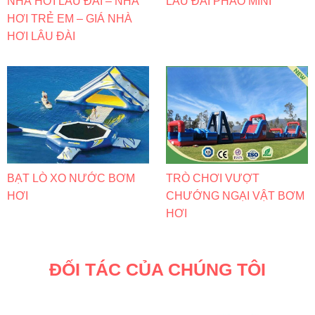
NHÀ HƠI LÂU ĐÀI – NHÀ
LÂU ĐÀI PHAO MINI
HƠI TRẺ EM – GIÁ NHÀ
HƠI LÂU ĐÀI
BẠT LÒ XO NƯỚC BƠM
TRÒ CHƠI VƯỢT
HƠI
CHƯỚNG NGẠI VẬT BƠM
HƠI
ĐỐI TÁC CỦA CHÚNG TÔI