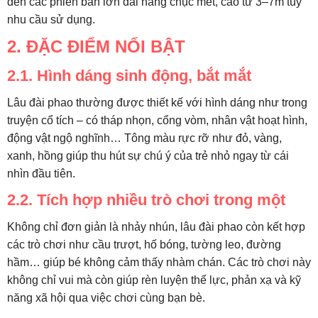
đến các phiên bản lớn dài hàng chục mét, cao từ 3–7m tùy
nhu cầu sử dụng.
2. ĐẶC ĐIỂM NỔI BẬT
2.1. Hình dáng sinh động, bắt mắt
Lâu đài phao thường được thiết kế với hình dáng như trong
truyện cổ tích – có tháp nhọn, cổng vòm, nhân vật hoạt hình,
động vật ngộ nghĩnh… Tông màu rực rỡ như đỏ, vàng,
xanh, hồng giúp thu hút sự chú ý của trẻ nhỏ ngay từ cái
nhìn đầu tiên.
2.2. Tích hợp nhiều trò chơi trong một
Không chỉ đơn giản là nhảy nhún, lâu đài phao còn kết hợp
các trò chơi như cầu trượt, hố bóng, tường leo, đường
hầm… giúp bé không cảm thấy nhàm chán. Các trò chơi này
không chỉ vui mà còn giúp rèn luyện thể lực, phản xạ và kỹ
năng xã hội qua việc chơi cùng bạn bè.