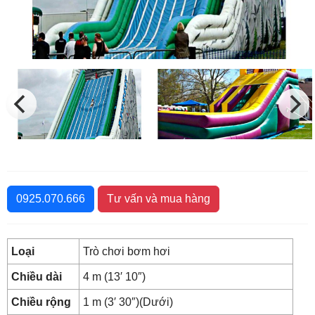
0925.070.666
Tư vấn và mua hàng
Loại
Trò chơi bơm hơi
Chiều dài
4 m (13′ 10″)
Chiều rộng
1 m (3′ 30″)(Dưới)