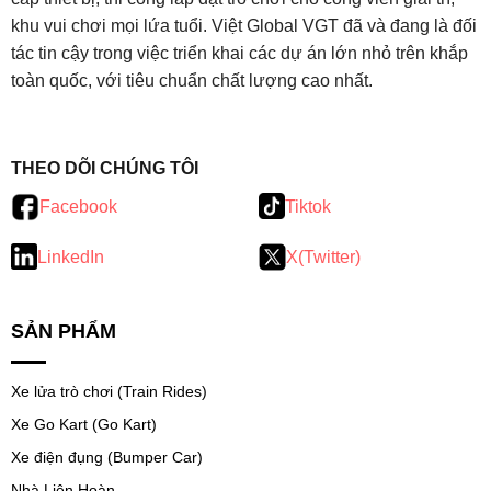
khu vui chơi mọi lứa tuổi. Việt Global VGT đã và đang là đối
Bước 4: Tàu giảm tốc và kết thúc
tác tin cậy trong việc triển khai các dự án lớn nhỏ trên khắp
toàn quốc, với tiêu chuẩn chất lượng cao nhất.
Sau 1,5 đến 3 phút, tàu bắt đầu chậm lại và dừng hoàn
toàn.
testy
.
Nhân viên sẽ mở thanh chắn cho người chơi xuống tàu
THEO DÕI CHÚNG TÔI
an toàn.
Facebook
Tiktok
5.
Trải nghiệm cảm giác mạnh đặc
LinkedIn
X(Twitter)
biệt
Cảm giác rơi tự do
SẢN PHẨM
Khi tàu lên tới đỉnh và đột ngột hạ xuống, bạn sẽ có cảm
giác như rơi không trọng lực – bụng như lộn ngược. Đây
Xe lửa trò chơi (Train Rides)
chính là điểm hấp dẫn của trò chơi.
Xe Go Kart (Go Kart)
Cảm giác mất phương hướng
Xe điện đụng (Bumper Car)
Đối với người mới chơi, việc nhìn mọi thứ lắc lư liên tục sẽ
Nhà Liên Hoàn