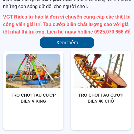
những con sóng dữ dội cho người chơi.
VGT Rides tự hào là đơn vị chuyên cung cấp các thiết bị
công viên giải trí, Tàu cướp biển chất lượng cao với giá
tốt nhất thị trường.
Liên hệ ngay hotline 0925.070.666 để
được tư vấn và hỗ trợ tốt nhất!
Xem thêm
2. Cấu Tạo Trò Chơi Tàu Cướp Biển
Trò chơi tàu cướp biển bao gồm các thành phần chính sau:
Thân tàu:
Thiết kế mô phỏng một chiếc tàu cướp biển
với các chi tiết sống động và chân thực.
Hệ thống nâng và hạ:
Bao gồm các trục và động cơ
mạnh mẽ, cho phép tàu có thể lắc lư qua lại một cách
TRÒ CHƠI TÀU CƯỚP
TRÒ CHƠI TÀU CƯỚP
BIỂN VIKING
BIỂN 40 CHỖ
mượt mà và an toàn.
Ghế ngồi:
Được bố trí dọc theo thân tàu, mỗi ghế đều có
dây an toàn để đảm bảo an toàn cho người chơi.
Hệ thống điều khiển:
Cho phép vận hành và kiểm soát
tốc độ, góc lắc và thời gian hoạt động của trò chơi.