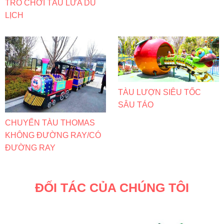
TRÒ CHƠI TÀU LỬA DU
LỊCH
TÀU LƯỢN SIÊU TỐC
SÂU TÁO
CHUYẾN TÀU THOMAS
KHÔNG ĐƯỜNG RAY/CÓ
ĐƯỜNG RAY
ĐỐI TÁC CỦA CHÚNG TÔI