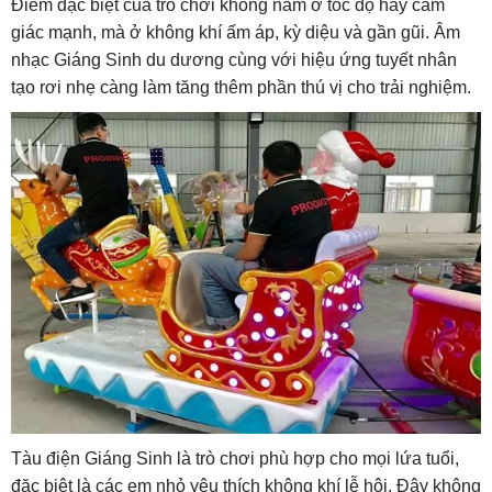
Điểm đặc biệt của trò chơi không nằm ở tốc độ hay cảm
giác mạnh, mà ở không khí ấm áp, kỳ diệu và gần gũi. Âm
nhạc Giáng Sinh du dương cùng với hiệu ứng tuyết nhân
tạo rơi nhẹ càng làm tăng thêm phần thú vị cho trải nghiệm.
Tàu điện Giáng Sinh là trò chơi phù hợp cho mọi lứa tuổi,
đặc biệt là các em nhỏ yêu thích không khí lễ hội. Đây không