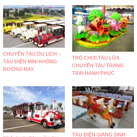
CHUYẾN TÀU DU LỊCH –
TRÒ CHƠI TÀU LỬA
TÀU ĐIỆN MINI KHÔNG
CHUYẾN TÀU TRANG
ĐƯỜNG RAY.
TRẠI HẠNH PHÚC
TÀU ĐIỆN GIÁNG SINH