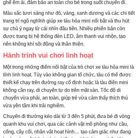
ghế êm ái, đảm bảo an toàn cho bé trong suốt chuyến đi.
Màu sắc tươi sáng như đỏ, vàng, xanh dương và các chi tiết
trang trí ngộ nghĩnh giúp xe tàu hỏa mini nổi bật và thu hút
sự chú ý ngay từ cái nhìn đầu tiên. Nhiều phiên bản còn
được trang bị hệ thống đèn LED, âm thanh vui nhộn, tạo
nên không khí sôi động và thân thiện.
Hành trình vui chơi linh hoạt
Một trong những điểm nổi bật của trò chơi xe tàu hỏa mini là
tính linh hoạt. Tùy vào không gian tổ chức, tàu có thể được
thiết kế chạy trên đường ray cố định hoặc là tàu điện mini
không cần ray, di chuyển tự do trên mặt sàn. Tốc độ di
chuyển vừa phải, an toàn, giúp trẻ vừa cảm thấy thích thú
vừa yên tâm khi trải nghiệm.
Chuyến đi thường kéo dài từ 3 đến 5 phút, đưa bé đi vòng
quanh khu vui chơi, qua các cảnh vật mô phỏng như cầu,
cổng, cây cối, nhân vật hoạt hình… tạo cảm giác như đang