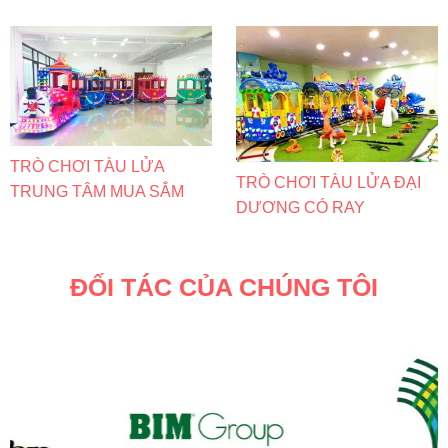
TRÒ CHƠI TÀU LỬA
TRÒ CHƠI TÀU LỬA ĐẠI
TRUNG TÂM MUA SẮM
DƯƠNG CÓ RAY
ĐỐI TÁC CỦA CHÚNG TÔI