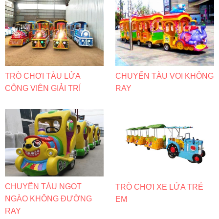
TRÒ CHƠI TÀU LỬA
CHUYẾN TÀU VOI KHÔNG
CÔNG VIÊN GIẢI TRÍ
RAY
CHUYẾN TÀU NGỌT
TRÒ CHƠI XE LỬA TRẺ
NGÀO KHÔNG ĐƯỜNG
EM
RAY