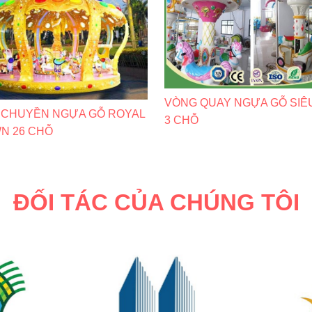
VÒNG QUAY NGỰA GỖ SIÊ
 CHUYỀN NGỰA GỖ ROYAL
3 CHỖ
N 26 CHỖ
ĐỐI TÁC CỦA CHÚNG TÔI