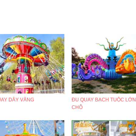
UAY DÂY VĂNG
ĐU QUAY BẠCH TUỘC LỚN
CHỖ