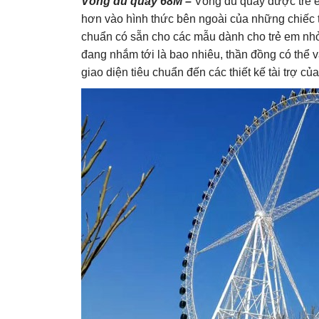
Vòng đu quay 68M –
Vòng đu quay được trẻ e
hơn vào hình thức bên ngoài của những chiếc t
chuẩn có sẵn cho các mẫu dành cho trẻ em nh
đang nhắm tới là bao nhiêu, thần đồng có thể 
giao diện tiêu chuẩn đến các thiết kế tài trợ của