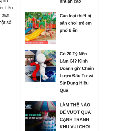
mạnh
nhuận cao
c tiêu
à bạn
Các loại thiết bị
một số
sân chơi trẻ em
phổ biến
Có 20 Tỷ Nên
Làm Gì? Kinh
Doanh gì? Chiến
Lược Đầu Tư và
Sử Dụng Hiệu
Quả
LÀM THẾ NÀO
ĐỂ VƯỢT QUA
CẠNH TRANH
KHU VUI CHƠI