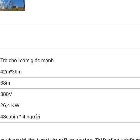
Trò chơi cảm giác mạnh
42m*36m
68m
380V
26,4 KW
48cabin * 4 người