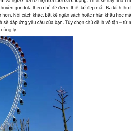
m và người lớn ở mọi lứa tuổi ưa chuộng. Thiết kế này nhấn 
huyền gondola theo chủ đề được thiết kế đẹp mắt. Ba kích thướ
ỏ hơn. Nói cách khác, bất kể ngân sách hoặc nhân khẩu học m
và sẽ đáp ứng yêu cầu của bạn. Tùy chọn chủ đề là vô tận – từ 
 công ty.