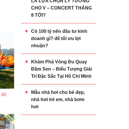
LÀ LỰA CHỌN LÝ TƯỞNG
CHO V – CONCERT THÁNG
8 TỚI?
Có 100 tỷ nên đầu tư kinh
doanh gì? để tối ưu lợi
nhuận?
Khám Phá Vòng Đu Quay
Đầm Sen – Biểu Tượng Giải
Trí Đặc Sắc Tại Hồ Chí Minh
Mẫu nhà hơi cho bé đẹp,
 40
nhà hơi trẻ em, nhà bơm
hơi