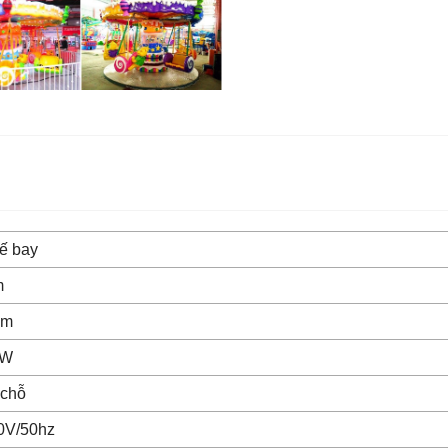
ế bay
m
5m
KW
 chỗ
0V/50hz