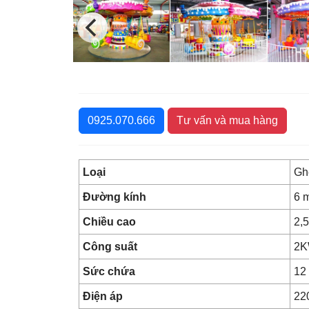
0925.070.666
Tư vấn và mua hàng
Loại
Gh
Đường kính
6 
Chiều cao
2,
Công suất
2
Sức chứa
12
Điện áp
22