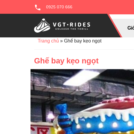
0925 070 666
Giớ
Trang chủ
»
Ghế bay kẹo ngọt
Ghế bay kẹo ngọt