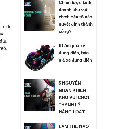
Chiến lược kinh
doanh khu vui
chơi: Yếu tố nào
quyết định thành
ền, đu
công?
ay
 đầu
Khám phá xe
reo,
đụng điện, báo
i
giá xe đụng điện
5 NGUYÊN
NHÂN KHIẾN
KHU VUI CHƠI
THANH LÝ
HÀNG LOẠT
LÀM THẾ NÀO