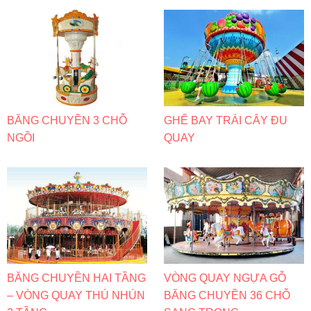
BĂNG CHUYỀN 3 CHỖ
GHẾ BAY TRÁI CÂY ĐU
NGỒI
QUAY
BĂNG CHUYỀN HAI TẦNG
VÒNG QUAY NGỰA GỖ
– VÒNG QUAY THÚ NHÚN
BĂNG CHUYỀN 36 CHỖ