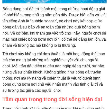
Bóng đụng hơi đã trở thành một trong những hoạt động giải
trí phổ biến trong những năm gần đây. Được biết đến với cái
tên tiếng Anh là “bubble soccer”, trò chơi này kết hợp giữa
bóng đá và sự bảo vệ an toàn của những quả bóng bơm
hơi. Về cơ bản, khi tham gia vào trò chơi này, người chơi sẽ
mặc một chiếc bóng bơm hơi lớn, có thể dễ dàng lăn lộn, va
chạm và tương tác mà không lo bị thương.
Trò chơi này không chỉ đơn thuần là một hoạt động thể thao
mà còn mang lại những trải nghiệm tuyệt vời cho người
chơi. Mỗi trận đấu diễn ra đều tràn ngập tiếng cười, sự hào
hứng và sự phấn khích. Không giống như bóng đá truyền
thống, nơi mà kỹ năng và chiến thuật là yếu tố quyết định,
bóng đụng bơm hơi chủ yếu nhấn mạnh vào tính giải trí và
sự tương tác giữa các người chơi
Tầm quan trọng trong đời sống hiện đại
Trong bối cảnh xã hội hiện đại ngày nay, khi mà công nghệ