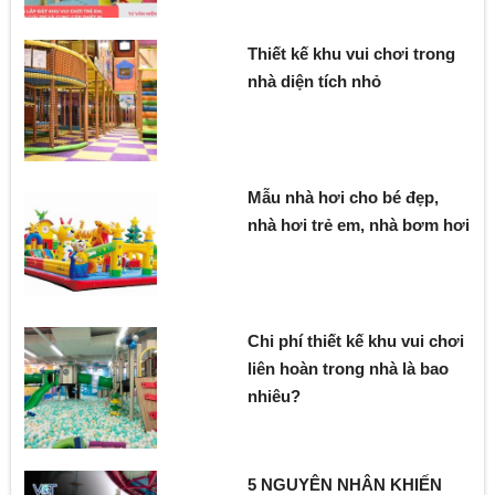
Thiết kế khu vui chơi trong
nhà diện tích nhỏ
Mẫu nhà hơi cho bé đẹp,
nhà hơi trẻ em, nhà bơm hơi
Chi phí thiết kế khu vui chơi
liên hoàn trong nhà là bao
nhiêu?
5 NGUYÊN NHÂN KHIẾN