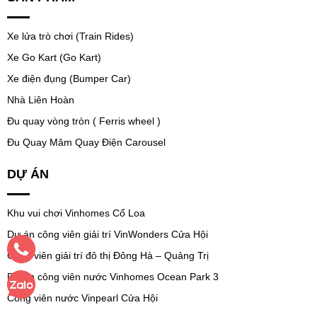
Xe lửa trò chơi (Train Rides)
Xe Go Kart (Go Kart)
Xe điện đụng (Bumper Car)
Nhà Liên Hoàn
Đu quay vòng tròn ( Ferris wheel )
Đu Quay Mâm Quay Điện Carousel
DỰ ÁN
Khu vui chơi Vinhomes Cổ Loa
Dự án công viên giải trí VinWonders Cửa Hội
Công viên giải trí đô thị Đông Hà – Quảng Trị
Dự án công viên nước Vinhomes Ocean Park 3
Công viên nước Vinpearl Cửa Hội