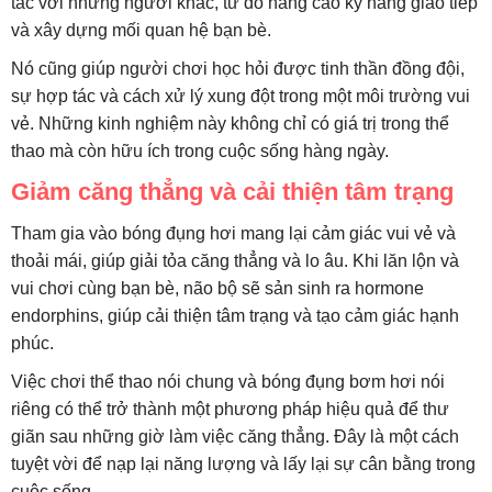
tác với những người khác, từ đó nâng cao kỹ năng giao tiếp
và xây dựng mối quan hệ bạn bè.
Nó cũng giúp người chơi học hỏi được tinh thần đồng đội,
sự hợp tác và cách xử lý xung đột trong một môi trường vui
vẻ. Những kinh nghiệm này không chỉ có giá trị trong thể
thao mà còn hữu ích trong cuộc sống hàng ngày.
Giảm căng thẳng và cải thiện tâm trạng
Tham gia vào bóng đụng hơi mang lại cảm giác vui vẻ và
thoải mái, giúp giải tỏa căng thẳng và lo âu. Khi lăn lộn và
vui chơi cùng bạn bè, não bộ sẽ sản sinh ra hormone
endorphins, giúp cải thiện tâm trạng và tạo cảm giác hạnh
phúc.
Việc chơi thể thao nói chung và bóng đụng bơm hơi nói
riêng có thể trở thành một phương pháp hiệu quả để thư
giãn sau những giờ làm việc căng thẳng. Đây là một cách
tuyệt vời để nạp lại năng lượng và lấy lại sự cân bằng trong
cuộc sống.