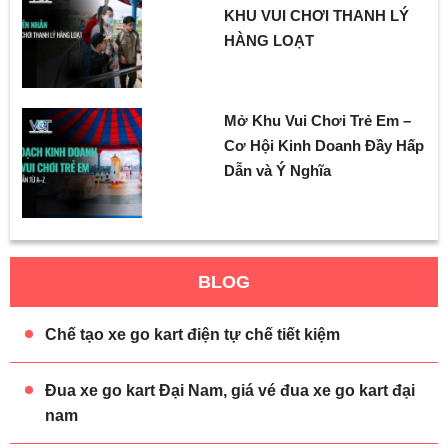
KHU VUI CHƠI THANH LÝ
HÀNG LOẠT
Mở Khu Vui Chơi Trẻ Em –
Cơ Hội Kinh Doanh Đầy Hấp
Dẫn và Ý Nghĩa
BLOG
Chế tạo xe go kart điện tự chế tiết kiệm
Đua xe go kart Đại Nam, giá vé đua xe go kart đại
nam