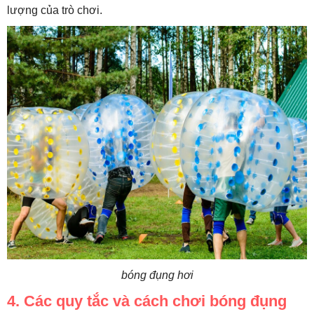
lượng của trò chơi.
bóng đụng hơi
4. Các quy tắc và cách chơi bóng đụng