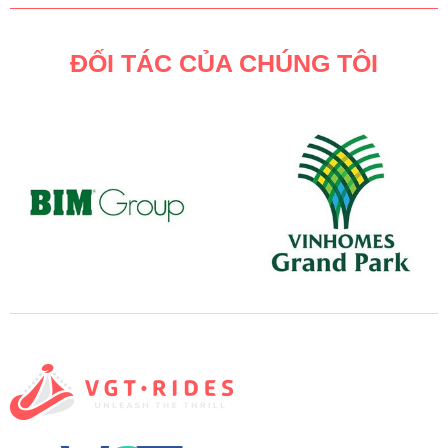
ĐỐI TÁC CỦA CHÚNG TÔI