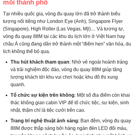
mỗi thành phố
Tại nhiều quốc gia, vòng đu quay lớn đã trở thành biểu
tượng nổi tiếng như London Eye (Anh), Singapore Flyer
(Singapore), High Roller (Las Vegas, Mỹ)… Và tương tự,
vòng đu quay 88M tại các khu du lịch lớn ở Việt Nam hay
châu Á cũng đang dần trở thành một “điểm hẹn” văn hóa, du
lịch không thể bỏ qua.
Thu hút khách tham quan
: Nhờ vẻ ngoài hoành tráng
và trải nghiệm độc đáo, vòng đu quay 88M giúp tăng
lượng khách tới khu vui chơi hoặc khu đô thị xung
quanh.
Tổ chức sự kiện trên không
: Một số địa điểm còn khai
thác không gian cabin VIP để tổ chức tiệc, sự kiện, sinh
nhật, thậm chí là tiệc cưới trên cao.
Trang trí nghệ thuật ánh sáng
: Ban đêm, vòng đu quay
88M được thắp sáng bởi hàng ngàn đèn LED đổi màu,