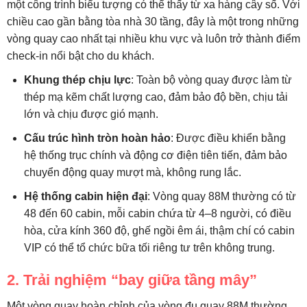
một công trình biểu tượng có thể thấy từ xa hàng cây số. Với
chiều cao gần bằng tòa nhà 30 tầng, đây là một trong những
vòng quay cao nhất tại nhiều khu vực và luôn trở thành điểm
check-in nổi bật cho du khách.
Khung thép chịu lực
: Toàn bộ vòng quay được làm từ
thép mạ kẽm chất lượng cao, đảm bảo độ bền, chịu tải
lớn và chịu được gió mạnh.
Cấu trúc hình tròn hoàn hảo
: Được điều khiển bằng
hệ thống trục chính và động cơ điện tiên tiến, đảm bảo
chuyển động quay mượt mà, không rung lắc.
Hệ thống cabin hiện đại
: Vòng quay 88M thường có từ
48 đến 60 cabin, mỗi cabin chứa từ 4–8 người, có điều
hòa, cửa kính 360 độ, ghế ngồi êm ái, thậm chí có cabin
VIP có thể tổ chức bữa tối riêng tư trên không trung.
2. Trải nghiệm “bay giữa tầng mây”
Một vòng quay hoàn chỉnh của vòng đu quay 88M thường