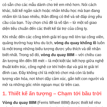
có sẵn cho các mẫu dành cho trẻ em nhỏ hơn. Nói cách
khác, bất kể ngân sách hoặc nhân khẩu học mà bạn đang
nhắm tới là bao nhiêu, thần đồng có thể và sẽ đáp ứng yêu
cầu của bạn. Tùy chọn chủ đề là vô tận – từ một số giao
diện tiêu chuẩn đến các thiết kế tài trợ của công ty.
Khi nhắc đến các công trình giải trí quy mô lớn tại công viên,
quảng trường hay khu du lịch,
vòng đu quay khổng lồ
luôn
là một trong những biểu tượng được yêu thích và dễ nhận
biết nhất. Trong số đó,
vòng đu quay 88M
– với chiều cao
ấn tượng lên đến 88 mét – là một kiệt tác kết hợp giữa nghệ
thuật kiến trúc, công nghệ cơ khí hiện đại và giá trị giải trí
đỉnh cao. Đây không chỉ là một trò chơi mà còn là biểu
tượng văn hóa, nơi khơi dậy cảm xúc, gắn kết con người và
mở ra những góc nhìn ngoạn mục từ trên cao.
1. Thiết kế ấn tượng – Chạm tới bầu trời
Vòng đu quay 88M
(Ferris Wheel 88M) được thiết kế như