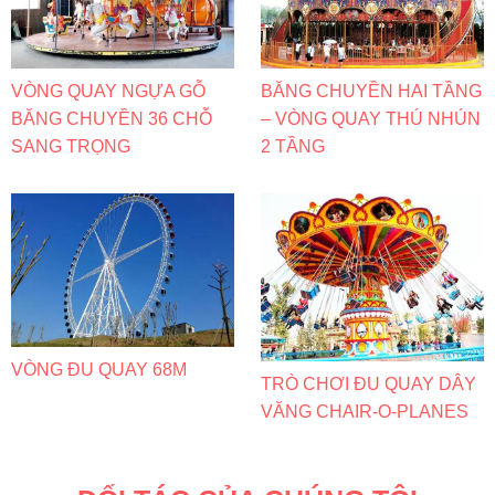
VÒNG QUAY NGỰA GỖ
BĂNG CHUYỀN HAI TẦNG
BĂNG CHUYỀN 36 CHỖ
– VÒNG QUAY THÚ NHÚN
SANG TRỌNG
2 TẦNG
VÒNG ĐU QUAY 68M
TRÒ CHƠI ĐU QUAY DÂY
VĂNG CHAIR-O-PLANES