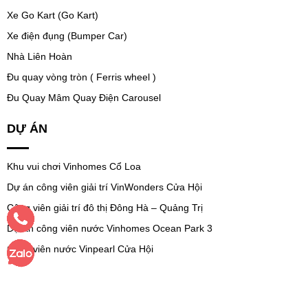
Xe Go Kart (Go Kart)
Xe điện đụng (Bumper Car)
Nhà Liên Hoàn
Đu quay vòng tròn ( Ferris wheel )
Đu Quay Mâm Quay Điện Carousel
DỰ ÁN
Khu vui chơi Vinhomes Cổ Loa
Dự án công viên giải trí VinWonders Cửa Hội
Công viên giải trí đô thị Đông Hà – Quảng Trị
Dự án công viên nước Vinhomes Ocean Park 3
Công viên nước Vinpearl Cửa Hội
Copyright © 2024 VGT Rides
Việc sử dụng trang web này cho thấy bạn tuân thủ chính sách quyền riêng tư,