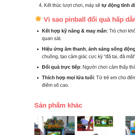
Kết thúc lượt chơi, máy sẽ
tự động tính 
Vì sao pinball đổi quà hấp dẫ
Kết hợp kỹ năng & may mắn
: Trò chơi k
quan sát.
Hiệu ứng âm thanh, ánh sáng sống độn
chuông, tạo cảm giác cực kỳ “đã tai, đã mắt”
Đổi quà trực tiếp
: Người chơi cảm thấy th
Thích hợp mọi lứa tuổi
: Từ trẻ em cho đế
điểm số cao.
Sản phẩm khác