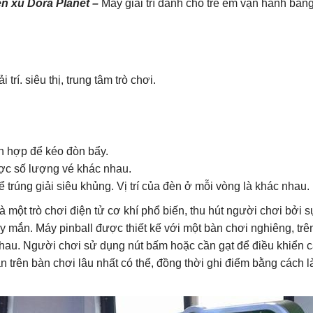
ền xu Dora Planet –
Máy giải trí dành cho trẻ em vận hành bằng
trí. siêu thị, trung tâm trò chơi.
h hợp để kéo đòn bẩy.
ợc số lượng vé khác nhau.
 trúng giải siêu khủng. Vị trí của đèn ở mỗi vòng là khác nhau.
là một trò chơi điện tử cơ khí phổ biến, thu hút người chơi bởi s
 mắn. Máy pinball được thiết kế với một bàn chơi nghiêng, trê
nhau. Người chơi sử dụng nút bấm hoặc cần gạt để điều khiển 
ăn trên bàn chơi lâu nhất có thể, đồng thời ghi điểm bằng cách 