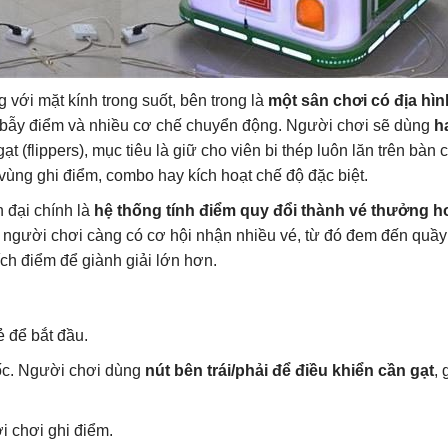
 với mặt kính trong suốt, bên trong là
một sân chơi có địa hì
, bẫy điểm và nhiều cơ chế chuyển động. Người chơi sẽ dùng
h
t (flippers), mục tiêu là giữ cho viên bi thép luôn lăn trên bàn 
 vùng ghi điểm, combo hay kích hoạt chế độ đặc biệt.
 đại chính là
hệ thống tính điểm quy đổi thành vé thưởng h
 người chơi càng có cơ hội nhận nhiều vé, từ đó đem đến quầy
ch điểm để giành giải lớn hơn.
ẻ để bắt đầu.
ốc. Người chơi dùng
nút bên trái/phải để điều khiển cần gạt
, 
i chơi ghi điểm.