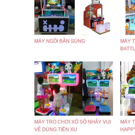
MÁY NGỒI BẮN SÚNG
MÁY T
BATTL
MÁY TRÒ CHƠI XỔ SỐ NHẢY VUI
MÁY 
VẺ DÙNG TIỀN XU
HAPPY