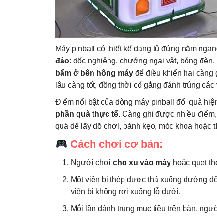
Máy pinball có thiết kế dạng tủ đứng nằm ngang
đáo
: dốc nghiêng, chướng ngại vật, bóng đèn
bấm ở bên hông máy
để điều khiển hai càng gạ
lâu càng tốt, đồng thời cố gắng đánh trúng các
Điểm nổi bật của dòng máy pinball đổi quà hiện
phần quà thực tế
. Càng ghi được nhiều điểm,
quà để lấy đồ chơi, bánh kẹo, móc khóa hoặc tí
Cách chơi cơ bản:
Người chơi
cho xu vào máy
hoặc quẹt th
Một viên bi thép được thả xuống đường d
viên bi không rơi xuống lỗ dưới.
Mỗi lần đánh trúng mục tiêu trên bàn, ngườ