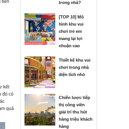
 tiền
trong nhà?
[TOP 10] Mô
hình khu vui
chơi trẻ em
mang lại lợi
nhuận cao
Thiết kế khu vui
chơi trong nhà
diện tích nhỏ
ự kết
n đó có
Chiến lược tiếp
các
thị công viên
làm quả
giải trí thu hút
hàng triệu khách
hàng