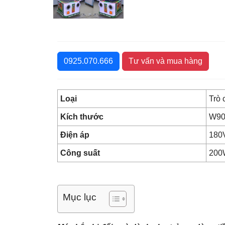
0925.070.666
Tư vấn và mua hàng
Loại
Trò 
Kích thước
W90
Điện áp
180
Công suất
200
Mục lục