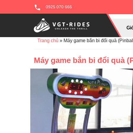
0925 070 666
Giớ
Trang chủ
»
Máy game bắn bi đổi quà (Pinbal
Máy game bắn bi đổi quà (P