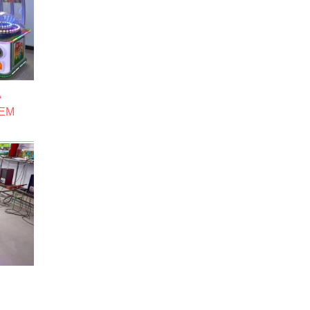
À
 EM