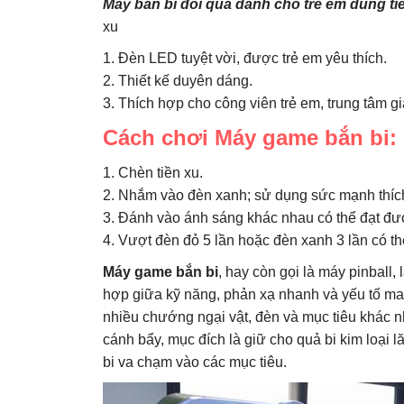
Máy bắn bi đổi quà dành cho trẻ em dùng ti
xu
1. Đèn LED tuyệt vời, được trẻ em yêu thích.
2. Thiết kế duyên dáng.
3. Thích hợp cho công viên trẻ em, trung tâm giải 
Cách chơi Máy game bắn bi:
1. Chèn tiền xu.
2. Nhắm vào đèn xanh; sử dụng sức mạnh thíc
3. Đánh vào ánh sáng khác nhau có thể đạt đư
4. Vượt đèn đỏ 5 lần hoặc đèn xanh 3 lần có thể
Máy game bắn bi
, hay còn gọi là máy pinball, 
hợp giữa kỹ năng, phản xạ nhanh và yếu tố may
nhiều chướng ngại vật, đèn và mục tiêu khác 
cánh bẩy, mục đích là giữ cho quả bi kim loại l
bi va chạm vào các mục tiêu.