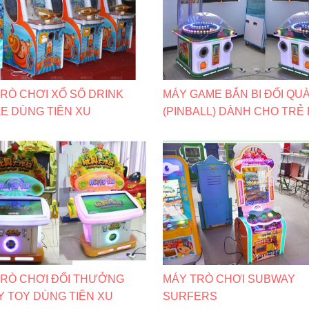
RÒ CHƠI XỔ SỐ DRINK
MÁY GAME BẮN BI ĐỔI QU
E DÙNG TIỀN XU
(PINBALL) DÀNH CHO TRẺ
TRÒ CHƠI ĐỔI THƯỞNG
MÁY TRÒ CHƠI SUBWAY
 TOY DÙNG TIỀN XU
SURFERS