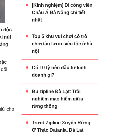
[Kinh nghiệm] Đi công viên
Châu Á Đà Nẵng chi tiết
nhất
nh độc
Top 5 khu vui chơi có trò
ai nút
chơi tàu lượn siêu tốc ở hà
càng
nội
oặc
Có 10 tỷ nên đầu tư kinh
 đổi
doanh gì?
Đu zipline Đà Lạt: Trải
nghiệm mạo hiểm giữa
rừng thông
giữ cho
Trượt Zipline Xuyên Rừng
Ở Thác Datanla, Đà Lạt