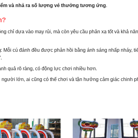
điểm và nhả ra số lượng vé thưởng tương ứng
.
n?
hông chỉ dựa vào may rủi, mà còn yêu cầu phản xạ tốt và khả nă
g
: Mỗi cú đánh đều được phản hồi bằng ánh sáng nhấp nháy, ti
.
ành quả rõ ràng, có động lực chơi nhiều hơn.
n người lớn, ai cũng có thể chơi và tận hưởng cảm giác chinh 