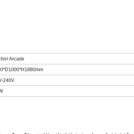
chơi Arcade
0*D1000*H1880mm
V-240V
W