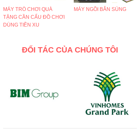
MÁY TRÒ CHƠI QUÀ
MÁY NGỒI BẮN SÚNG
TẶNG CẦN CẨU ĐỒ CHƠI
DÙNG TIỀN XU
ĐỐI TÁC CỦA CHÚNG TÔI